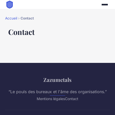
Accueil
›
Contact
Contact
Zazumetals
“Le pouls des bureaux et l'âme des organisations.”
Mentions légales
Contact