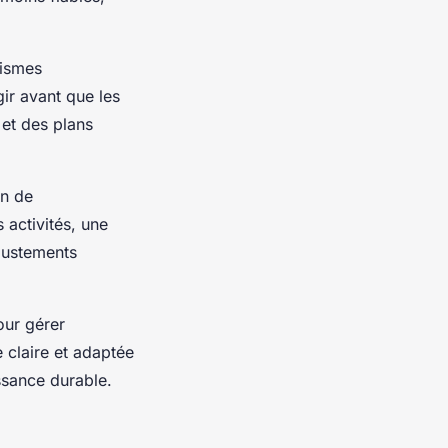
nismes
gir avant que les
 et des plans
in de
s activités, une
justements
our gérer
e claire et adaptée
ssance durable.