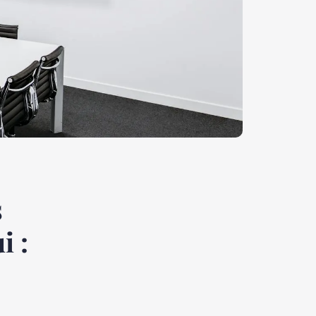
s
i :