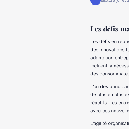
E
Eliott
23 juillet
Les défis m
Les défis entrepr
des innovations t
adaptation entrep
incluent la néces
des consommateu
L’un des principa
de plus en plus e
réactifs. Les entr
avec ces nouvell
L’agilité organisa