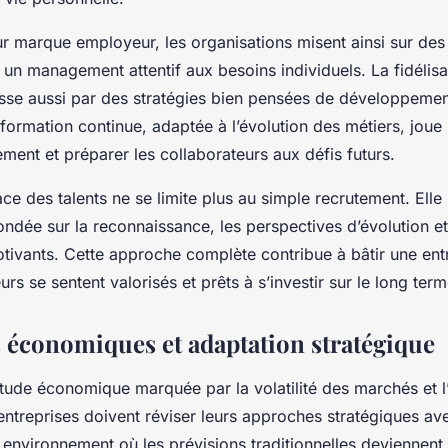
ur marque employeur, les organisations misent ainsi sur des
et un management attentif aux besoins individuels. La fidélisa
sse aussi par des stratégies bien pensées de développeme
ormation continue, adaptée à l’évolution des métiers, joue 
ement et préparer les collaborateurs aux défis futurs.
ce des talents ne se limite plus au simple recrutement. Elle
fondée sur la reconnaissance, les perspectives d’évolution e
tivants. Cette approche complète contribue à bâtir une entr
urs se sentent valorisés et prêts à s’investir sur le long term
s économiques et adaptation stratégique
tude économique marquée par la volatilité des marchés et l’i
entreprises doivent réviser leurs approches stratégiques ave
n environnement où les prévisions traditionnelles deviennent