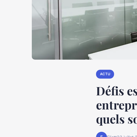
ACTU
Défis es
entrepr
quels s