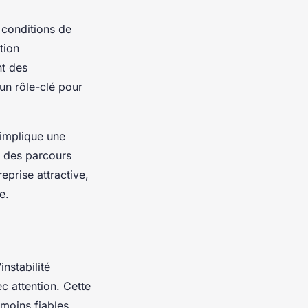
 conditions de
tion
nt des
un rôle-clé pour
 implique une
t des parcours
eprise attractive,
e.
nstabilité
c attention. Cette
 moins fiables,