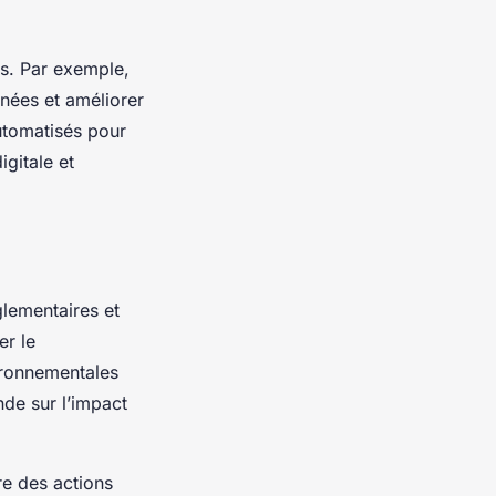
ès. Par exemple,
nnées et améliorer
automatisés pour
igitale et
glementaires et
er le
ironnementales
nde sur l’impact
re des actions