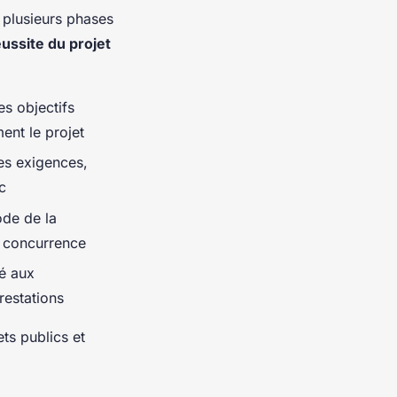
 plusieurs phases
éussite du projet
es objectifs
ent le projet
des exigences,
c
ode de la
n concurrence
té aux
restations
ts publics et