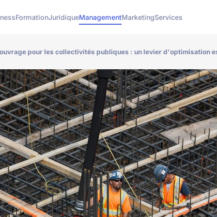
iness
Formation
Juridique
Management
Marketing
Services
'ouvrage pour les collectivités publiques : un levier d'optimisation e