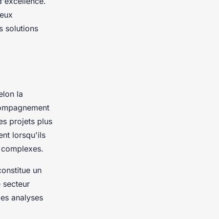
d'excellence.
jeux
s solutions
elon la
ccompagnement
es projets plus
nt lorsqu'ils
x complexes.
constitue un
 secteur
es analyses