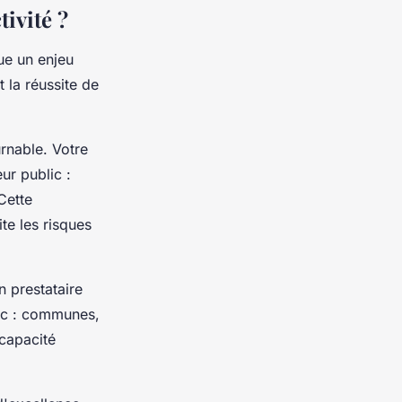
ivité ?
ue un enjeu
 la réussite de
urnable. Votre
ur public :
Cette
te les risques
n prestataire
lic : communes,
capacité