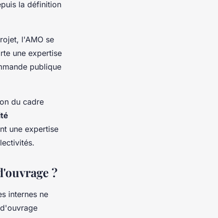
puis la définition
rojet, l'AMO se
rte une expertise
ommande publique
son du cadre
té
ent une expertise
ectivités.
d'ouvrage ?
s internes ne
e d'ouvrage