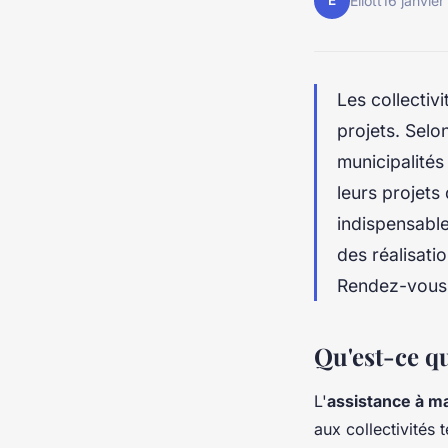
E
Eliott
16 janvie
Les collectivi
projets. Sel
municipalités
leurs projets
indispensable
des réalisati
Rendez-vous 
Qu'est-ce q
L'
assistance à ma
aux collectivités 