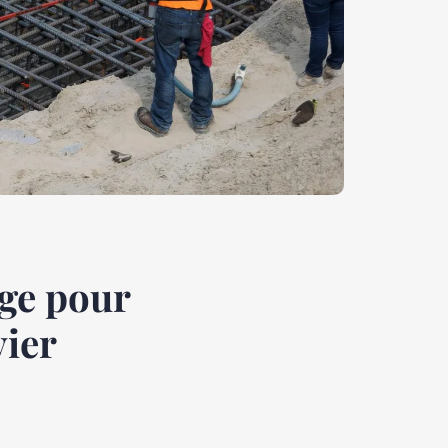
age pour
vier