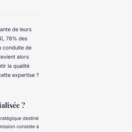
sante de leurs
4), 78% des
la conduite de
evient alors
ir la qualité
cette expertise ?
alisée ?
atégique destiné
 mission consiste à