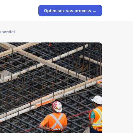
Optimisez vos process →
ssentiel