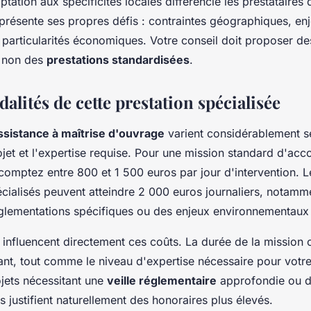
tation aux spécificités locales différencie les prestataires 
 présente ses propres défis : contraintes géographiques, en
articularités économiques. Votre conseil doit proposer de
t non des
prestations standardisées
.
alités de cette prestation spécialisée
ssistance à maîtrise d'ouvrage
varient considérablement s
jet et l'expertise requise. Pour une mission standard d'a
 comptez entre 800 et 1 500 euros par jour d'intervention. L
cialisés peuvent atteindre 2 000 euros journaliers, notamme
églementations spécifiques ou des enjeux environnementau
s influencent directement ces coûts. La durée de la mission 
nt, tout comme le niveau d'expertise nécessaire pour votre
ojets nécessitant une
veille réglementaire
approfondie ou d
s justifient naturellement des honoraires plus élevés.