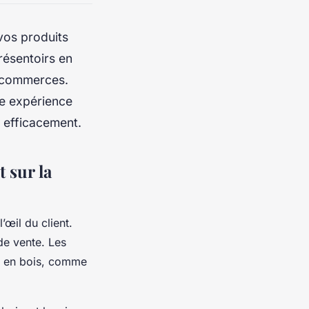
vos produits
résentoirs en
rs commerces.
une expérience
l efficacement.
 sur la
’œil du client.
 de vente. Les
ier en bois, comme
.