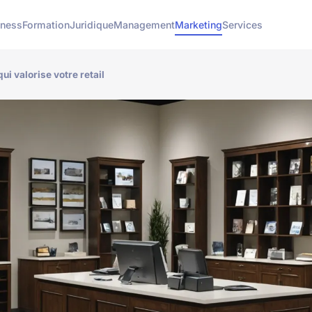
iness
Formation
Juridique
Management
Marketing
Services
i valorise votre retail