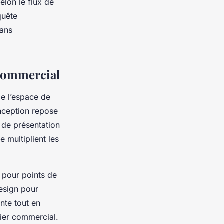
elon le flux de
quête
dans
 commercial
de l’espace de
onception repose
 de présentation
 multiplient les
 pour points de
design pour
nte tout en
lier commercial.