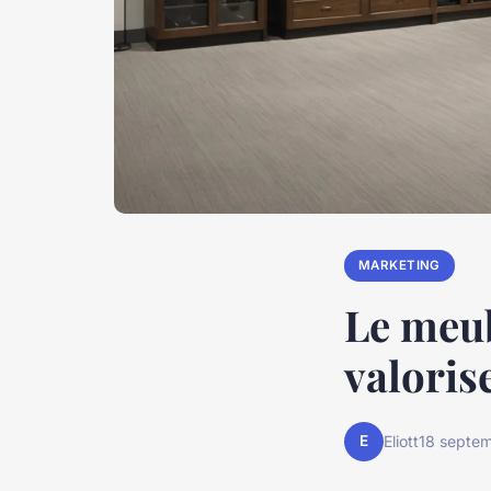
MARKETING
Le meub
valorise
E
Eliott
18 septe