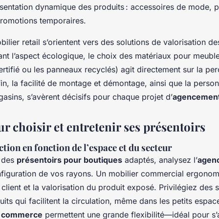
 présentation dynamique des produits : accessoires de mode, p
promotions temporaires.
lier retail s’orientent vers des solutions de valorisation de
ant l’aspect écologique, le choix des matériaux pour meub
tifié ou les panneaux recyclés) agit directement sur la perc
nfin, la facilité de montage et démontage, ainsi que la perso
sins, s’avèrent décisifs pour chaque projet d’
agencement
r choisir et entretenir ses présentoirs
ction en fonction de l’espace et du secteur
r des
présentoirs pour boutiques
adaptés, analysez l’
agen
nfiguration de vos rayons. Un mobilier commercial ergonom
té client et la valorisation du produit exposé. Privilégiez des
its qui facilitent la circulation, même dans les petits espa
r commerce
permettent une grande flexibilité—idéal pour s’a