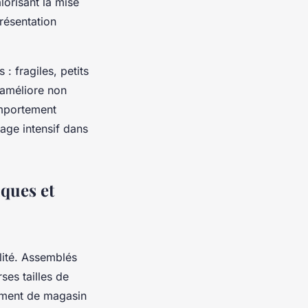
lorisant la mise
résentation
: fragiles, petits
 améliore non
omportement
usage intensif dans
iques et
lité. Assemblés
ses tailles de
ement de magasin