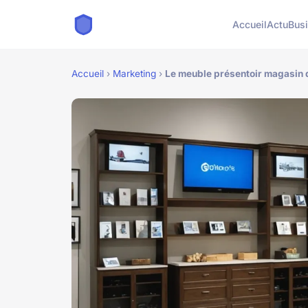
Accueil
Actu
Bus
Accueil
›
Marketing
›
Le meuble présentoir magasin qu