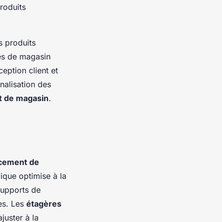
roduits
s produits
les de magasin
eption client et
nnalisation des
 de magasin
.
cement de
ique optimise à la
 supports de
ces. Les
étagères
juster à la