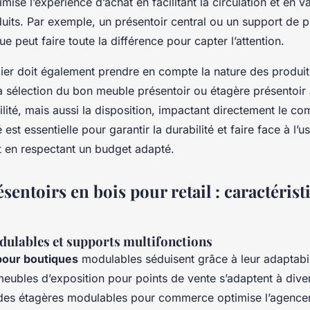
ise l’expérience d’achat en facilitant la circulation et en va
uits. Par exemple, un présentoir central ou un support de p
ue peut faire toute la différence pour capter l’attention.
ier doit également prendre en compte la nature des produits 
 sélection du bon meuble présentoir ou étagère présentoir
bilité, mais aussi la disposition, impactant directement le c
 est essentielle pour garantir la durabilité et faire face à l’
t en respectant un budget adapté.
sentoirs en bois pour retail : caractérist
dulables et supports multifonctions
pour boutiques
modulables séduisent grâce à leur adaptabi
eubles d’exposition pour points de vente s’adaptent à diver
er des étagères modulables pour commerce optimise l’agenc