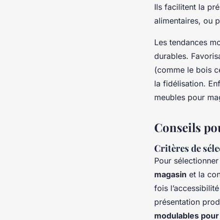
Ils facilitent la
alimentaires, ou 
Les tendances mobi
durables. Favoris
(comme le bois cer
la fidélisation. E
meubles pour maga
Conseils pou
Critères de séle
Pour sélectionne
magasin
et la co
fois l’accessibili
présentation produ
modulables pou